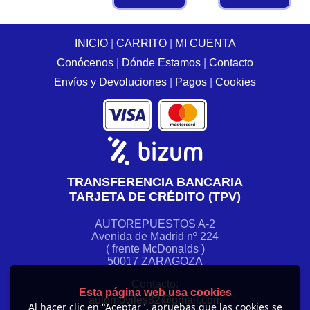
INICIO
|
CARRITO
|
MI CUENTA
Conócenos
|
Dónde Estamos
|
Contacto
Envíos y Devoluciones
|
Pagos
|
Cookies
TRANSFERENCIA BANCARIA
TARJETA DE CRÉDITO (TPV)
AUTOREPUESTOS A-2
Avenida de Madrid nº 224
( frente McDonalds )
50017 ZARAGOZA
Contacto:
Esta página web usa cookies
automoviles82@gmail.com
Al hacer clic en "Aceptar", apruebas que las cookies se