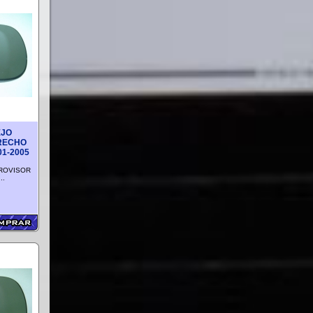
EJO
RECHO
01-2005
TROVISOR
..