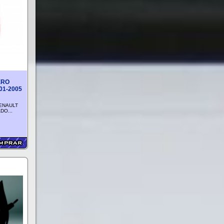
ERO
01-2005
ENAULT
DO...