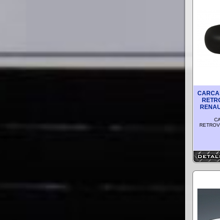
CARCA
RETR
RENAUL
C
RETROVI