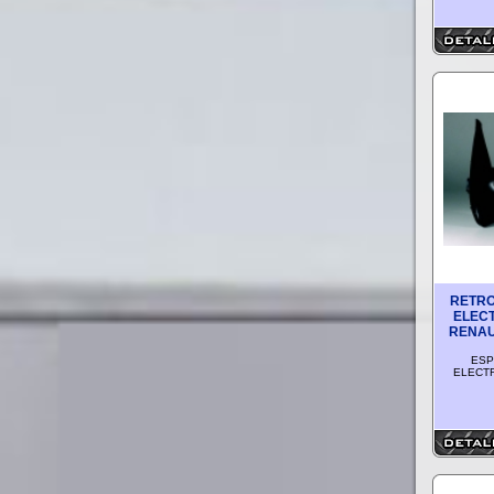
RETRO
ELEC
RENAUL
ESP
ELECTR