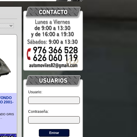
Usuario:
FONDO
O 2001-
Contraseña:
NDO GRIS
..