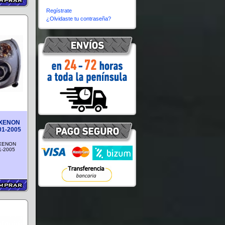
Regístrate
¿Olvidaste tu contraseña?
 XENON
01-2005
XENON
1-2005