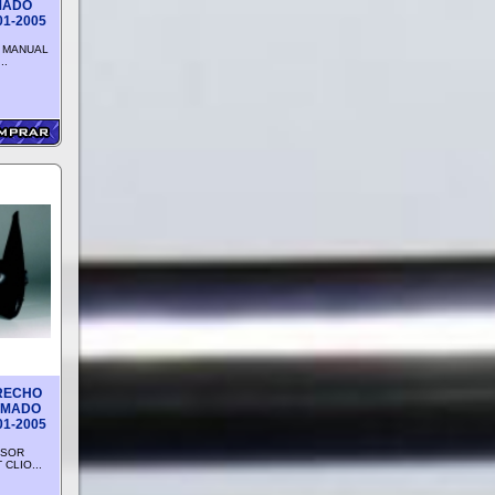
MADO
01-2005
 MANUAL
..
RECHO
IMADO
01-2005
ISOR
CLIO...