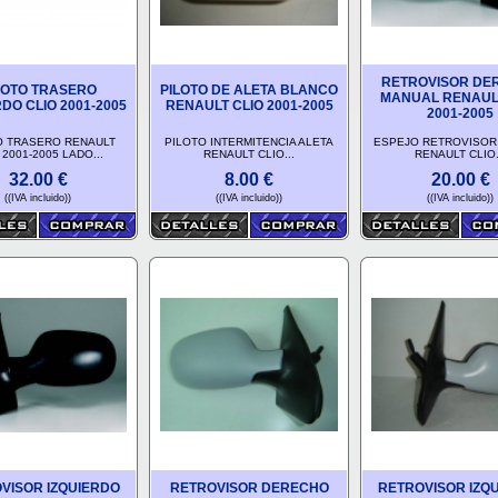
RETROVISOR DE
LOTO TRASERO
PILOTO DE ALETA BLANCO
MANUAL RENAUL
RDO CLIO 2001-2005
RENAULT CLIO 2001-2005
2001-2005
O TRASERO RENAULT
PILOTO INTERMITENCIA ALETA
ESPEJO RETROVISOR
 2001-2005 LADO...
RENAULT CLIO...
RENAULT CLIO.
32.00
€
8.00
€
20.00
€
((IVA incluido))
((IVA incluido))
((IVA incluido))
VISOR IZQUIERDO
RETROVISOR DERECHO
RETROVISOR IZQ