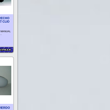
RECHO
T CLIO
 MANUAL
..
UIERDO