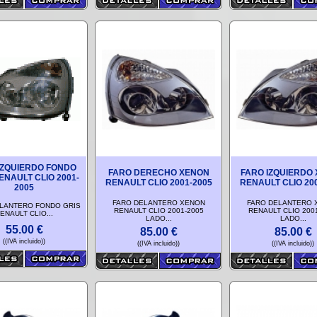
IZQUIERDO FONDO
FARO DERECHO XENON
FARO IZQUIERDO
ENAULT CLIO 2001-
RENAULT CLIO 2001-2005
RENAULT CLIO 20
2005
FARO DELANTERO XENON
FARO DELANTERO 
LANTERO FONDO GRIS
RENAULT CLIO 2001-2005
RENAULT CLIO 200
ENAULT CLIO...
LADO...
LADO...
55.00
€
85.00
€
85.00
€
((IVA incluido))
((IVA incluido))
((IVA incluido))