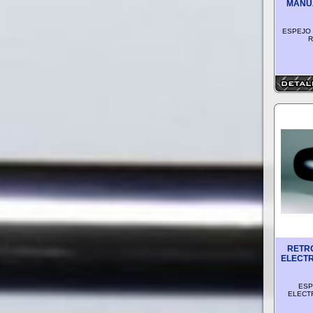
MANUA
ESPEJO
R
RETR
ELECTR
ESP
ELECTR