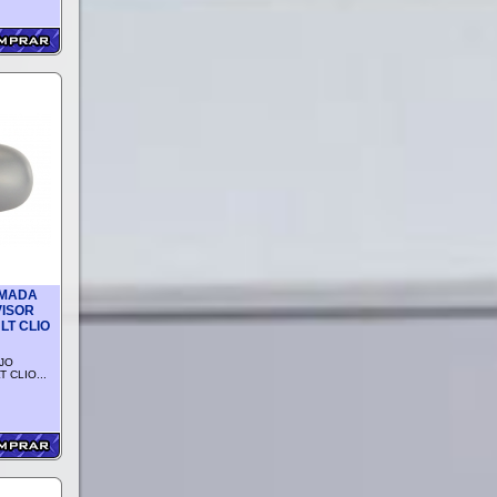
IMADA
VISOR
LT CLIO
JO
 CLIO...