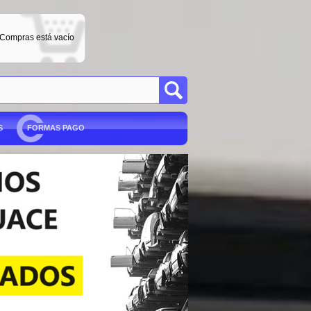
 Compras está vacío
S
FORMAS PAGO