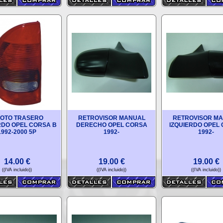
LOTO TRASERO
RETROVISOR MANUAL
RETROVISOR M
RDO OPEL CORSA B
DERECHO OPEL CORSA
IZQUIERDO OPEL
1992-2000 5P
1992-
1992-
14.00
€
19.00
€
19.00
€
((IVA incluido))
((IVA incluido))
((IVA incluido))