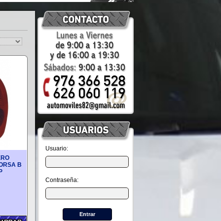
Usuario:
ERO
ORSA B
P
Contraseña: