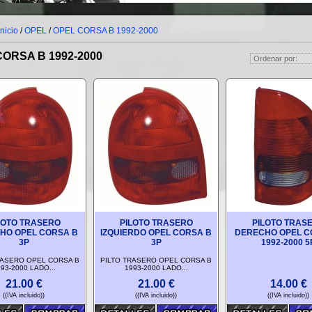
Inicio
/
OPEL
/
OPEL CORSA B 1992-2000
ORSA B 1992-2000
LOTO TRASERO
PILOTO TRASERO
PILOTO TRAS
HO OPEL CORSA B
IZQUIERDO OPEL CORSA B
DERECHO OPEL C
3P
3P
1992-2000 5
RASERO OPEL CORSA B
PILTO TRASERO OPEL CORSA B
93-2000 LADO...
1993-2000 LADO...
21.00
€
21.00
€
14.00
€
((IVA incluido))
((IVA incluido))
((IVA incluido))