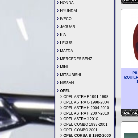
HONDA
HYUNDAI
IVECO
JAGUAR
KIA
LEXUS
MAZDA
MERCEDES BENZ
MINI
PI
MITSUBISHI
IZQUIE
NISSAN
OPEL
OPEL ASTRA F 1991-1998
OPEL ASTRA G 1998-2004
OPEL ASTRA H 2004-2010
OPEL ASTRA H 2007-2010
OPEL ASTRA J 2010-
OPEL COMBO 1993-2001
OPEL COMBO 2001-
OPEL CORSA B 1992-2000