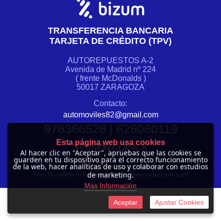
TRANSFERENCIA BANCARIA
TARJETA DE CRÉDITO (TPV)
AUTOREPUESTOS A-2
Avenida de Madrid nº 224
( frente McDonalds )
50017 ZARAGOZA
Contacto:
automoviles82@gmail.com
976366528 | 626060119
Esta página web usa cookies
VERSIÓN CLÁSICA
Al hacer clic en "Aceptar", apruebas que las cookies se
guarden en tu dispositivo para el correcto funcionamiento
de la web, hacer analíticas de uso y colaborar con estudios
© 2012 -
2026 Autorepuestos A-2
de marketing.
Tienda online creada por http://www.urbecom.com
Más Información
Aceptar
Ajustar Cookies