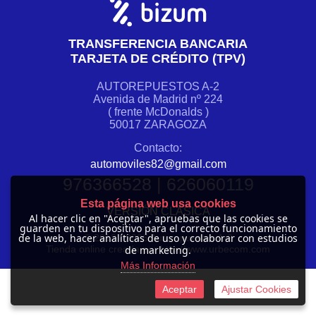
TRANSFERENCIA BANCARIA
TARJETA DE CRÉDITO (TPV)
AUTOREPUESTOS A-2
Avenida de Madrid nº 224
( frente McDonalds )
50017 ZARAGOZA
Contacto:
automoviles82@gmail.com
976366528 | 626060119
Esta página web usa cookies
VERSIÓN CLÁSICA
Al hacer clic en "Aceptar", apruebas que las cookies se
guarden en tu dispositivo para el correcto funcionamiento
de la web, hacer analíticas de uso y colaborar con estudios
© 2012 -
2026 Autorepuestos A-2
de marketing.
Tienda online creada por http://www.urbecom.com
Más Información
Aceptar
Ajustar Cookies