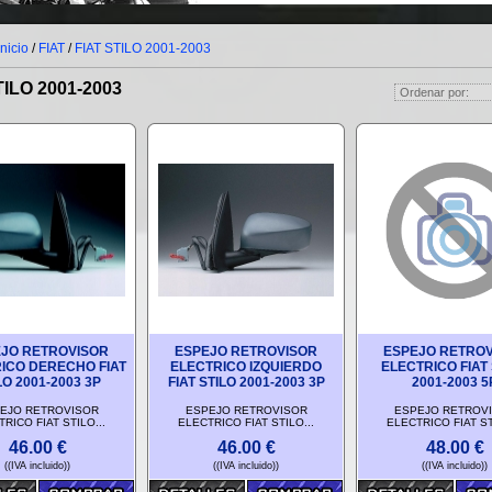
Inicio
/
FIAT
/
FIAT STILO 2001-2003
TILO 2001-2003
JO RETROVISOR
ESPEJO RETROVISOR
ESPEJO RETRO
ICO DERECHO FIAT
ELECTRICO IZQUIERDO
ELECTRICO FIAT 
LO 2001-2003 3P
FIAT STILO 2001-2003 3P
2001-2003 5
EJO RETROVISOR
ESPEJO RETROVISOR
ESPEJO RETROV
RICO FIAT STILO...
ELECTRICO FIAT STILO...
ELECTRICO FIAT ST
46.00
€
46.00
€
48.00
€
((IVA incluido))
((IVA incluido))
((IVA incluido))