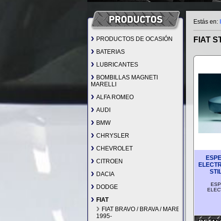
Estás en:
PRODUCTOS DE OCASIÓN
FIAT S
BATERIAS
LUBRICANTES
BOMBILLAS MAGNETI
MARELLI
ALFA ROMEO
AUDI
BMW
CHRYSLER
CHEVROLET
ESPE
CITROEN
ELECTR
STI
DACIA
ESP
DODGE
ELECT
FIAT
FIAT BRAVO / BRAVA / MAREA
1995-