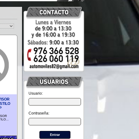
Usuario:
VISOR
STILO
P
Contraseña:
ISOR
ILO...